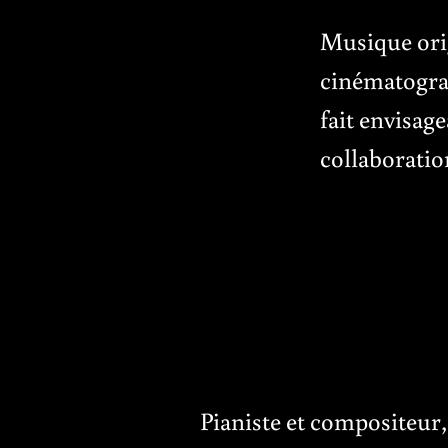
Musique orig
cinématograp
fait envisag
collaboratio
Pianiste et compositeur,