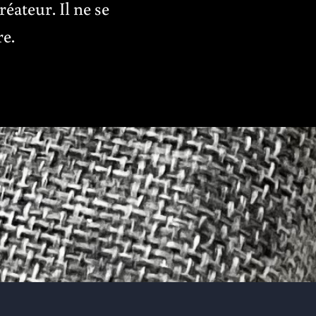
éateur. Il ne se
re.