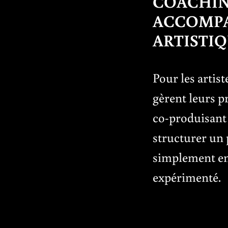
COACHIN
ACCOMP
ARTISTI
Pour les artis
gèrent leurs pr
co-produisant 
structurer un 
simplement en
expérimenté.